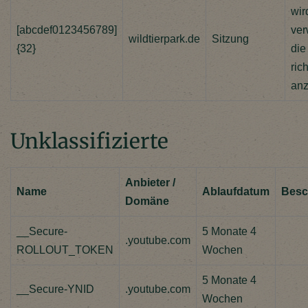
wir
[abcdef0123456789]
ver
wildtierpark.de
Sitzung
{32}
die
rich
anz
Unklassifizierte
Anbieter /
Name
Ablaufdatum
Besc
Domäne
__Secure-
5 Monate 4
.youtube.com
ROLLOUT_TOKEN
Wochen
5 Monate 4
__Secure-YNID
.youtube.com
Wochen