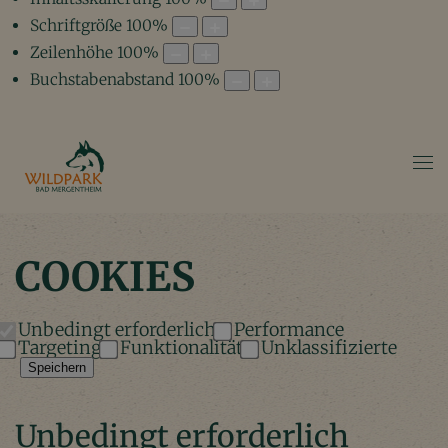
Schriftgröße
100
%
Zeilenhöhe
100
%
Buchstabenabstand
100
%
COOKIES
Unbedingt erforderlich
Performance
Targeting
Funktionalität
Unklassifizierte
Speichern
Unbedingt erforderlich