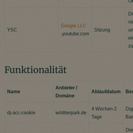
Ob
Di
vo
Google LLC
YSC
Sitzung
um
.youtube.com
ei
zu
Funktionalität
Anbieter /
Name
Ablaufdatum
Be
Domäne
4 Wochen 2
Dig
dj-acc-cookie
wildtierpark.de
Tage
Bar
Die