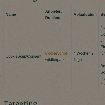
Anbieter /
Name
Ablaufdatum
Be
Domäne
Di
Co
ve
Ei
CookieScript
4 Wochen 2
fü
CookieScriptConsent
wildtierpark.de
Tage
sp
Ba
Sc
or
fu
Targeting