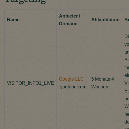
Anbieter /
Name
Ablaufdatum
B
Domäne
Di
vo
um
Be
fü
ei
Google LLC
5 Monate 4
VISITOR_INFO1_LIVE
Vi
.youtube.com
Wochen
E
be
We
ne
de