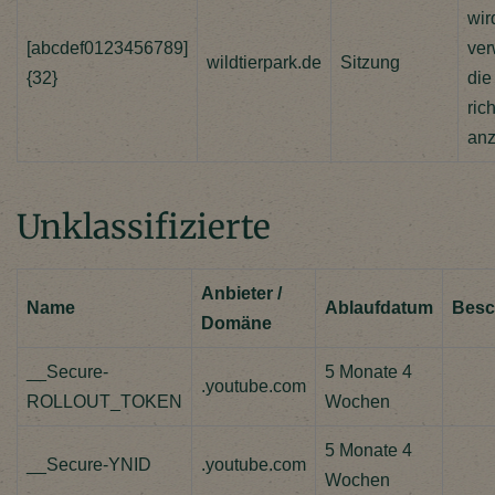
wir
[abcdef0123456789]
ver
wildtierpark.de
Sitzung
{32}
die
rich
anz
Unklassifizierte
Anbieter /
Name
Ablaufdatum
Besc
Domäne
__Secure-
5 Monate 4
.youtube.com
ROLLOUT_TOKEN
Wochen
5 Monate 4
__Secure-YNID
.youtube.com
Wochen