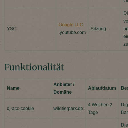
Ob
Di
vo
Google LLC
YSC
Sitzung
um
.youtube.com
ei
zu
Funktionalität
Anbieter /
Name
Ablaufdatum
Be
Domäne
4 Wochen 2
Dig
dj-acc-cookie
wildtierpark.de
Tage
Bar
Die