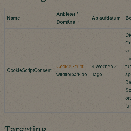
Anbieter /
Name
Ablaufdatum
Be
Domäne
Di
Co
ve
Ei
CookieScript
4 Wochen 2
fü
CookieScriptConsent
wildtierpark.de
Tage
sp
Ba
Sc
or
fu
Targeting