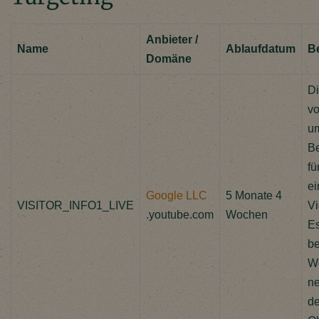
Anbieter /
Name
Ablaufdatum
B
Domäne
Di
vo
um
Be
fü
ei
Google LLC
5 Monate 4
VISITOR_INFO1_LIVE
Vi
.youtube.com
Wochen
E
be
We
ne
de