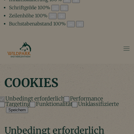
Schriftgröße
100
%
Zeilenhöhe
100
%
Buchstabenabstand
100
%
COOKIES
Unbedingt erforderlich
Performance
Targeting
Funktionalität
Unklassifizierte
Speichern
Unbedingt erforderlich