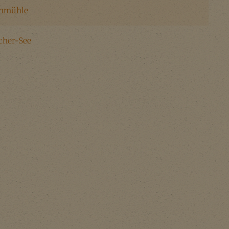
enmühle
cher-See