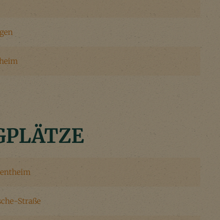
ngen
sheim
GPLÄTZE
gentheim
che-Straße