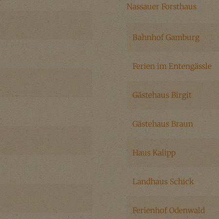
Nassauer Forsthaus
Bahnhof Gamburg
Ferien im Entengässle
Gästehaus Birgit
Gästehaus Braun
Haus Kalipp
Landhaus Schick
Ferienhof Odenwald