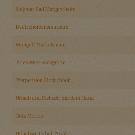
Solymar Bad Mergentheim
Deutschordensmuseum
Minigolf Markelsheim
Totes-Meer-Salzgrotte
Tierpension Eindachhof
Urlaub und Freitzeit mit dem Hund
Götz Motion
Urlaubsreiterhof Trunk