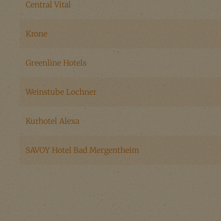
Central Vital
Krone
Greenline Hotels
Weinstube Lochner
Kurhotel Alexa
SAVOY Hotel Bad Mergentheim