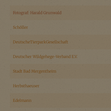
Fotograf: Harald Grunwald
Schöller
DeutscheTierparkGesellschaft
Deutscher Wildgehege-Verband E.V.
Stadt Bad Mergentheim
Herbsthaeuser
Edelmann