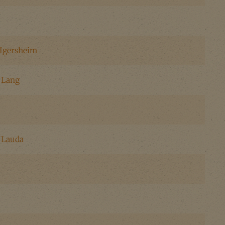
Igersheim
 Lang
 Lauda