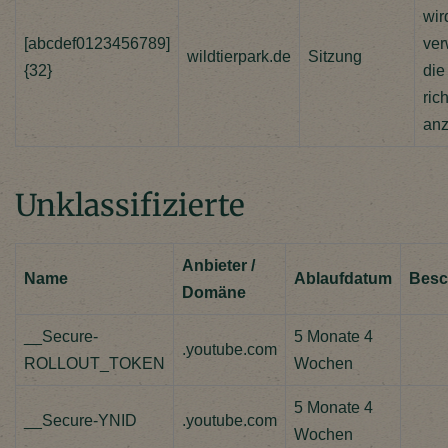
wir
[abcdef0123456789]
ver
wildtierpark.de
Sitzung
{32}
die
rich
anz
Unklassifizierte
Anbieter /
Name
Ablaufdatum
Besc
Domäne
__Secure-
5 Monate 4
.youtube.com
ROLLOUT_TOKEN
Wochen
5 Monate 4
__Secure-YNID
.youtube.com
Wochen