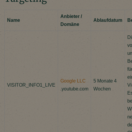
Anbieter /
Name
Ablaufdatum
B
Domäne
Di
vo
um
Be
fü
ei
Google LLC
5 Monate 4
VISITOR_INFO1_LIVE
Vi
.youtube.com
Wochen
E
be
We
ne
de