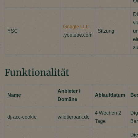
Ob
Di
vo
Google LLC
YSC
Sitzung
um
.youtube.com
ei
zu
Funktionalität
Anbieter /
Name
Ablaufdatum
Be
Domäne
4 Wochen 2
Dig
dj-acc-cookie
wildtierpark.de
Tage
Bar
Die