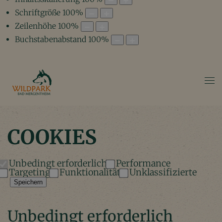
Schriftgröße
100
%
Zeilenhöhe
100
%
Buchstabenabstand
100
%
COOKIES
Unbedingt erforderlich
Performance
Targeting
Funktionalität
Unklassifizierte
Speichern
Unbedingt erforderlich