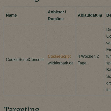
Anbieter /
Name
Ablaufdatum
Be
Domäne
Di
Co
ve
Ei
CookieScript
4 Wochen 2
fü
CookieScriptConsent
wildtierpark.de
Tage
sp
Ba
Sc
or
fu
Targeting