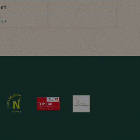
hen
hen