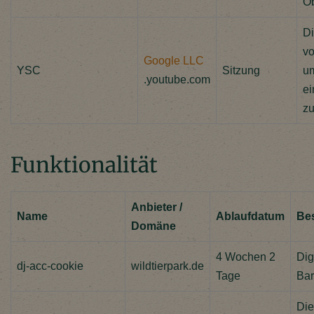
Ob
Di
vo
Google LLC
YSC
Sitzung
um
.youtube.com
ei
zu
Funktionalität
Anbieter /
Name
Ablaufdatum
Be
Domäne
4 Wochen 2
Dig
dj-acc-cookie
wildtierpark.de
Tage
Bar
Die