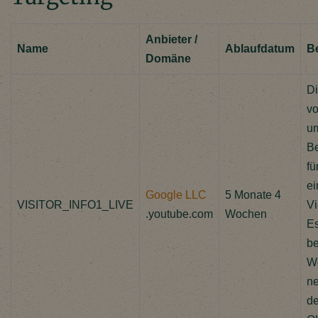
Anbieter /
Name
Ablaufdatum
B
Domäne
Di
vo
um
Be
fü
ei
Google LLC
5 Monate 4
VISITOR_INFO1_LIVE
Vi
.youtube.com
Wochen
E
be
We
ne
de