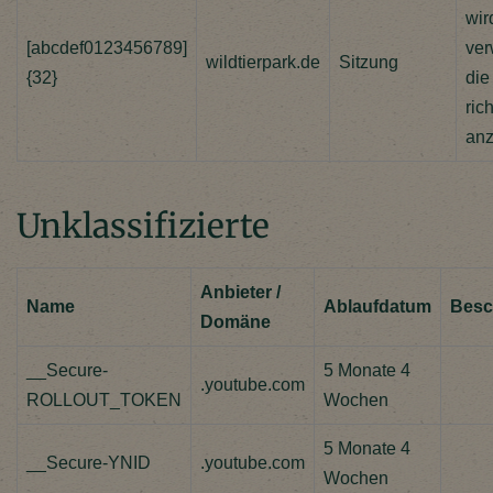
wir
[abcdef0123456789]
ver
wildtierpark.de
Sitzung
{32}
die
rich
anz
Unklassifizierte
Anbieter /
Name
Ablaufdatum
Besc
Domäne
__Secure-
5 Monate 4
.youtube.com
ROLLOUT_TOKEN
Wochen
5 Monate 4
__Secure-YNID
.youtube.com
Wochen