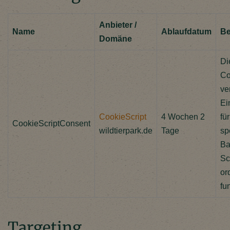
Anbieter /
Name
Ablaufdatum
Be
Domäne
Di
Co
ve
Ei
CookieScript
4 Wochen 2
fü
CookieScriptConsent
wildtierpark.de
Tage
sp
Ba
Sc
or
fu
Targeting