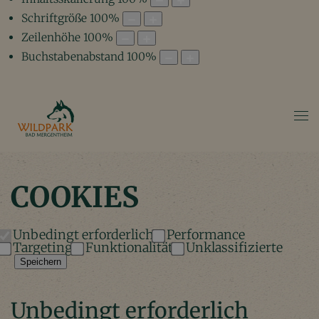
Schriftgröße
100
%
Zeilenhöhe
100
%
Buchstabenabstand
100
%
COOKIES
Unbedingt erforderlich
Performance
Targeting
Funktionalität
Unklassifizierte
Speichern
Unbedingt erforderlich