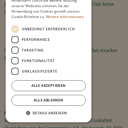
verbessern. Durch die weitere Nutzung
jederzeit widersprechen. Der Widerspruch hat keine
unserer Webseite stimmen Sie der
Verwendung von Cookies gemäß unserer
nachteiligen Folgen.
Cookie-Richtlinie zu.
Weitere Informationen
UNBEDINGT ERFORDERLICH
PERFORMANCE
TARGETING
Weitere Informationen zum Datenschutz bei etracker
finden Sie
hier
.
FUNKTIONALITÄT
UNKLASSIFIZIERTE
ALLE AKZEPTIEREN
ALLE ABLEHNEN
6.5 Cookiebot
DETAILS ANZEIGEN
Wir nutzen auf unserer Website das Tool Cookiebot