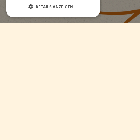
DETAILS ANZEIGEN
WASSERSPIELPLATZ
Klettern, Wasser und schaukeln
Kinder dürfen bei uns - im wahrsten Sinne des Wortes -
ihrer natürlichen Freude an Tieren nachgehen. Sie
können aber auch ihren Spieltrieb auf unseren großen
und fantasievollen Spielplätzen voll ausleben! Allein
dafür lohnt sich schon ein Besuch …
Und damit sich ein Besuch auf diesen großzügigen
Anlagen auch für die Erwachsenen richtig lohnt, haben