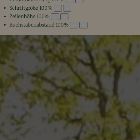
Schriftgröße
100
%
Zeilenhöhe
100
%
Buchstabenabstand
100
%