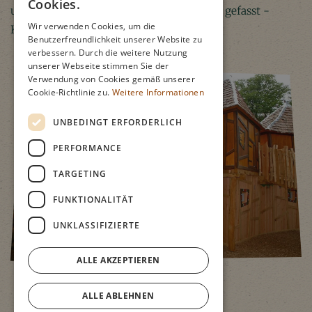
Cookies.
und ausprobiert werden. Aber seid darauf gefasst -
Wir verwenden Cookies, um die
Klabauke treibt sein Unwesen!
Benutzerfreundlichkeit unserer Website zu
verbessern. Durch die weitere Nutzung
unserer Webseite stimmen Sie der
Verwendung von Cookies gemäß unserer
Cookie-Richtlinie zu.
Weitere Informationen
UNBEDINGT ERFORDERLICH
PERFORMANCE
TARGETING
FUNKTIONALITÄT
UNKLASSIFIZIERTE
ALLE AKZEPTIEREN
ALLE ABLEHNEN