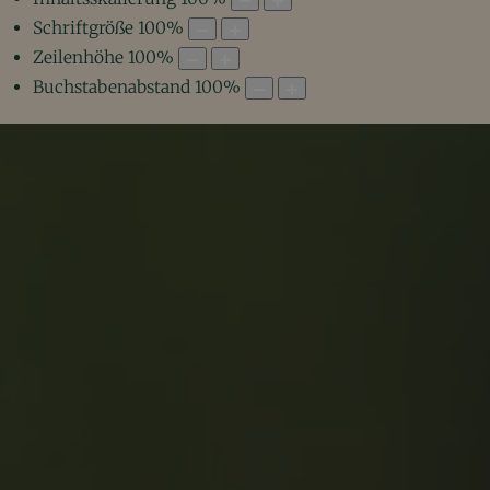
Schriftgröße
100
%
Zeilenhöhe
100
%
Buchstabenabstand
100
%