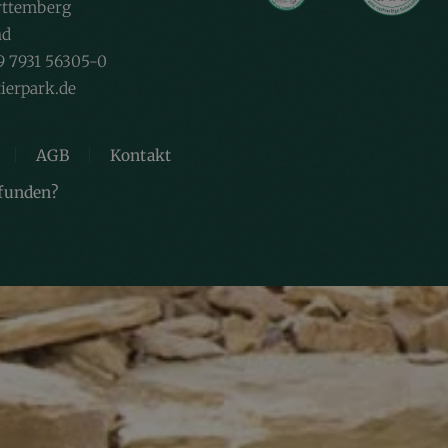
ttemberg
nd
9 7931 56305-0
ierpark.de
AGB
Kontakt
efunden?