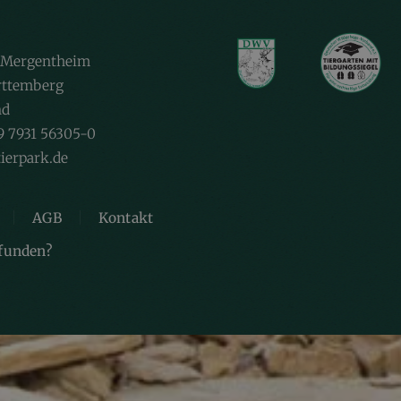
 Mergentheim
ttemberg
nd
9 7931 56305-0
ierpark.de
AGB
Kontakt
efunden?